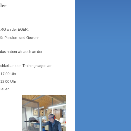
der
RG an der EGER.
ür Pistolen- und Gewehr-
 das haben wir auch an der
chkeit an den Trainingstagen am:
 17.00 Uhr
 12.00 Uhr
hießen.