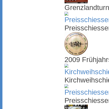
Grenzlandtur
Preisschiess
2009 Frühjah
Kirchweihsch
Preisschiess